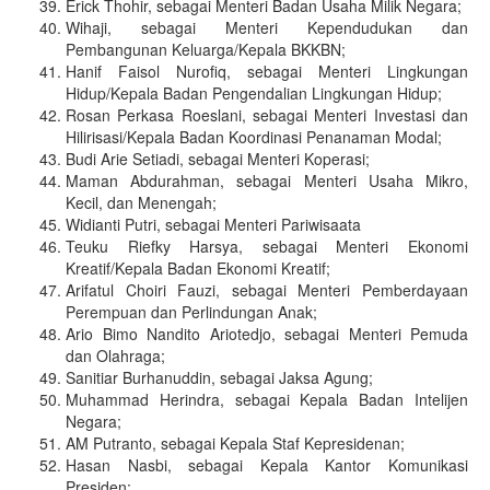
Erick Thohir, sebagai Menteri Badan Usaha Milik Negara;
Wihaji, sebagai Menteri Kependudukan dan
Pembangunan Keluarga/Kepala BKKBN;
Hanif Faisol Nurofiq, sebagai Menteri Lingkungan
Hidup/Kepala Badan Pengendalian Lingkungan Hidup;
Rosan Perkasa Roeslani, sebagai Menteri Investasi dan
Hilirisasi/Kepala Badan Koordinasi Penanaman Modal;
Budi Arie Setiadi, sebagai Menteri Koperasi;
Maman Abdurahman, sebagai Menteri Usaha Mikro,
Kecil, dan Menengah;
Widianti Putri, sebagai Menteri Pariwisaata
Teuku Riefky Harsya, sebagai Menteri Ekonomi
Kreatif/Kepala Badan Ekonomi Kreatif;
Arifatul Choiri Fauzi, sebagai Menteri Pemberdayaan
Perempuan dan Perlindungan Anak;
Ario Bimo Nandito Ariotedjo, sebagai Menteri Pemuda
dan Olahraga;
Sanitiar Burhanuddin, sebagai Jaksa Agung;
Muhammad Herindra, sebagai Kepala Badan Intelijen
Negara;
AM Putranto, sebagai Kepala Staf Kepresidenan;
Hasan Nasbi, sebagai Kepala Kantor Komunikasi
Presiden;